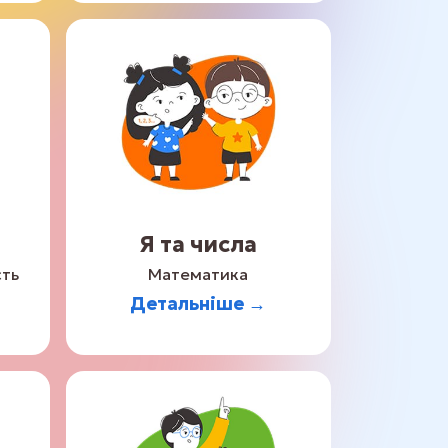
Я та числа
сть
Математика
Детальніше →