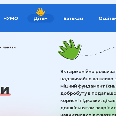
НУМО
Дітям
Батькам
Освітя
кільняти
Як гармонійно розвива
надзвичайно важливо за
ти
міцний фундамент їхнь
добробуту в подальшом
корисні підказки, цікав
дошкільнятам закріпити
навчитися спілкуватис