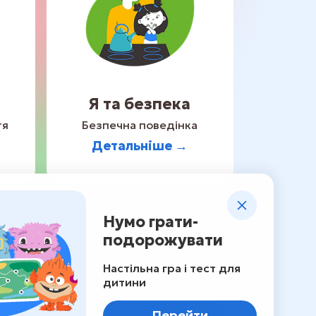
Я та безпека
тя
Безпечна поведінка
Детальніше →
Нумо грати-
подорожувати
Настільна гра і тест для
дитини
Перейти