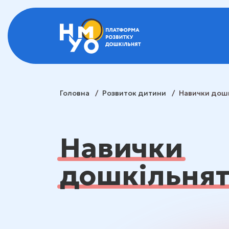
Головна
/
Розвиток дитини
/
Навички дош
Навички
дошкільня