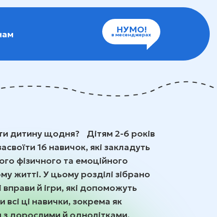
НУМО!
нам
в месенджерах
ти дитину щодня? Дітям 2-6 років
своїти 16 навичок, які закладуть
ого фізичного та емоційного
у житті. У цьому розділі зібрано
і вправи й ігри, які допоможуть
 всі ці навички, зокрема як
я з дорослими й однолітками,