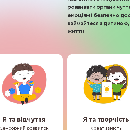
розвивати органи чутт
емоціям і безпечно дос
займайтеся з дитиною,
житті!
Я та відчуття
Я та творчість
Сенсорний розвиток
Креативність