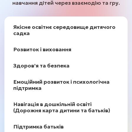
навчання дітей
через взаємодію та гру.
Якісне освітнє середовище дитячого
садка
Розвиток і виховання
Розвиток мовних навичок
Здоровʼя та безпека
дошкільняти
Фізичний розвиток дитини
Читаємо разом з дитиною
Емоційний розвиток і психологічна
підтримка
Мінна безпека
Вікова психологія
Профілактика захворювань
Як створити розвивально-навчальне
Розвиток емоційного інтелекту: ігри
Навігація в дошкільній освіті
середовище вдома
та методики
(Дорожня карта дитини та батьків)
Розвиток мислення
Саморегуляція та самоконтроль
Як вибрати ЗДО
Підтримка батьків
Допомога у складних ситуаціях