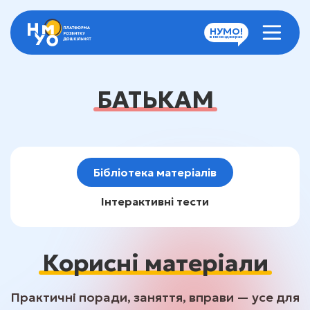
НУМО!
в месенджерах
БАТЬКАМ
Бібліотека матеріалів
Інтерактивні тести
Корисні
матеріали
Практичні поради, заняття, вправи — усе для